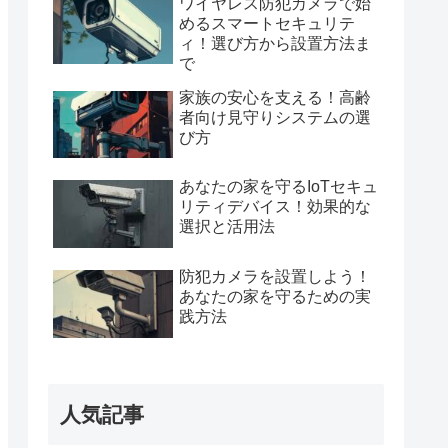
ワイヤレス防犯カメラで始
めるスマートセキュリテ
ィ！選び方から設置方法ま
で
家族の安心を支える！高齢
者向け見守りシステムの選
び方
あなたの家を守るIoTセキュ
リティデバイス！効果的な
選択と活用法
防犯カメラを設置しよう！
あなたの家を守るための実
践方法
人気記事